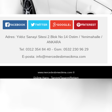
FACEBOOK
TWITTER
GOOGLE+
PINTEREST
Adres:
Yıldız Sanayi Sitesi 2.Blok No:14 Ostim / Yenimahalle /
ANKARA
Tel:
0312 354 84 40 -
Gsm:
0532 230 96 29
E-posta:
info@mercedesbmwcikma.com
www.mercedesbmwcikma.com ©
Düğme Ajans - Tanıtım/Tasarım/Reklam