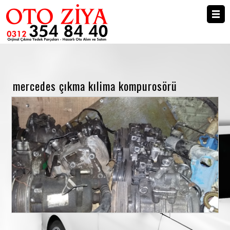
Anasayfa
Mercedes Çıkma Parça
mercedes çıkma kılima kompurosörü
BMW Çıkma Parça
İletişim